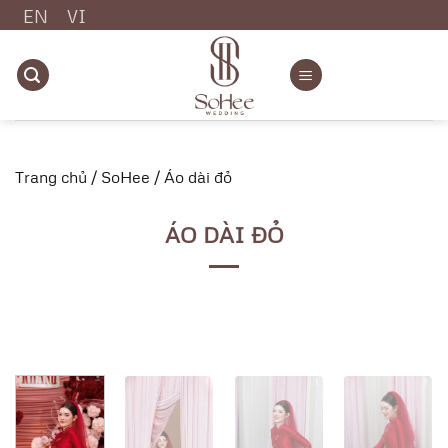
Chuyển
EN
VI
đến
nội
dung
Trang chủ
/
SoHee
/
Áo dài đỏ
ÁO DÀI ĐỎ