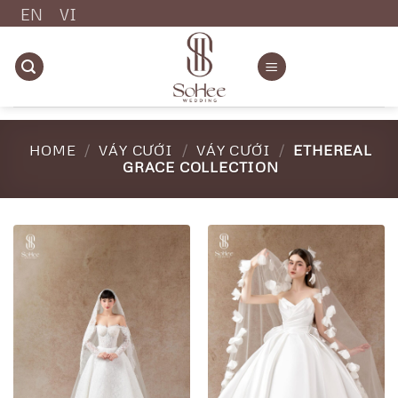
Chuyển
EN
VI
đến
nội
dung
HOME
/
VÁY CƯỚI
/
VÁY CƯỚI
/
ETHEREAL
GRACE COLLECTION