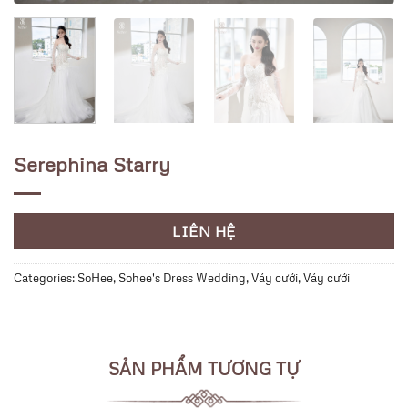
Serephina Starry
LIÊN HỆ
Categories:
SoHee
,
Sohee's Dress Wedding
,
Váy cưới
,
Váy cưới
SẢN PHẨM TƯƠNG TỰ