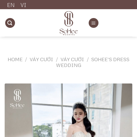
Chuyển
EN
VI
đến
nội
dung
HOME
/
VÁY CƯỚI
/
VÁY CƯỚI
/
SOHEE'S DRESS
WEDDING