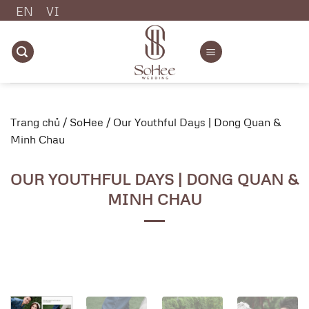
Chuyển
EN
VI
đến
nội
dung
Trang chủ
/
SoHee
/
Our Youthful Days | Dong Quan &
Minh Chau
OUR YOUTHFUL DAYS | DONG QUAN &
MINH CHAU