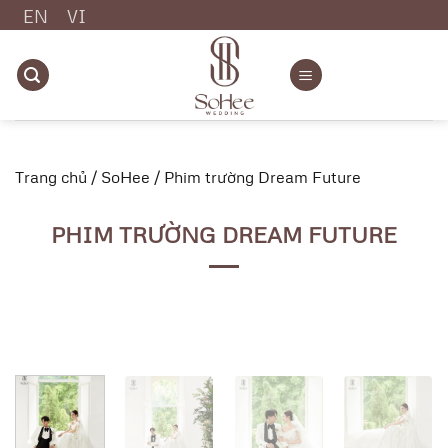
Chuyển
EN
VI
đến
nội
dung
Trang chủ
/
SoHee
/
Phim trường Dream Future
PHIM TRƯỜNG DREAM FUTURE