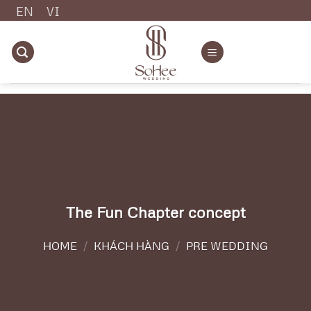
Chuyển
EN
VI
đến
nội
dung
The Fun Chapter concept
HOME
/
KHÁCH HÀNG
/
PRE WEDDING