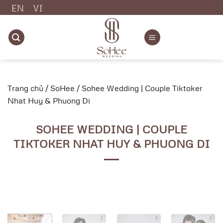
Chuyển
EN
VI
đến
nội
dung
Trang chủ
/
SoHee
/
Sohee Wedding | Couple Tiktoker
Nhat Huy & Phuong Di
SOHEE WEDDING | COUPLE
TIKTOKER NHAT HUY & PHUONG DI