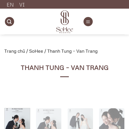
Chuyển
EN
VI
đến
nội
dung
Trang chủ
/
SoHee
/
Thanh Tung – Van Trang
THANH TUNG – VAN TRANG