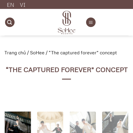
Chuyển
EN
VI
đến
nội
dung
Trang chủ
/
SoHee
/
“The captured forever” concept
“THE CAPTURED FOREVER” CONCEPT