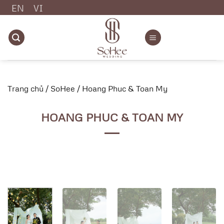
Chuyển
EN
VI
đến
nội
dung
Trang chủ
/
SoHee
/
Hoang Phuc & Toan My
HOANG PHUC & TOAN MY