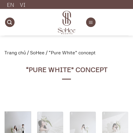
Chuyển
EN
VI
đến
nội
dung
Trang chủ
/
SoHee
/
“Pure White” concept
“PURE WHITE” CONCEPT