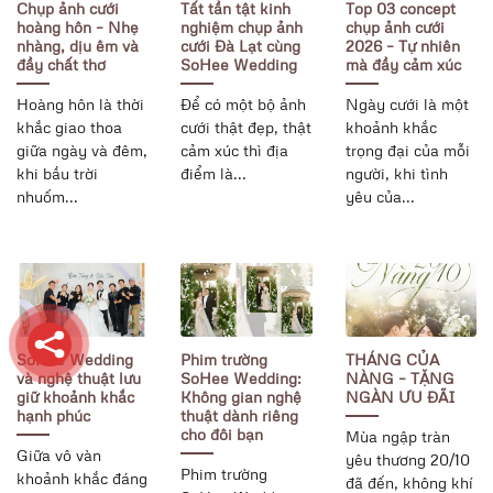
Chụp ảnh cưới
Tất tần tật kinh
Top 03 concept
hoàng hôn – Nhẹ
nghiệm chụp ảnh
chụp ảnh cưới
nhàng, dịu êm và
cưới Đà Lạt cùng
2026 – Tự nhiên
đầy chất thơ
SoHee Wedding
mà đầy cảm xúc
Hoàng hôn là thời
Để có một bộ ảnh
Ngày cưới là một
khắc giao thoa
cưới thật đẹp, thật
khoảnh khắc
giữa ngày và đêm,
cảm xúc thì địa
trọng đại của mỗi
khi bầu trời
điểm là...
người, khi tình
nhuốm...
yêu của...
SoHee Wedding
Phim trường
THÁNG CỦA
và nghệ thuật lưu
SoHee Wedding:
NÀNG – TẶNG
giữ khoảnh khắc
Không gian nghệ
NGÀN ƯU ĐÃI
hạnh phúc
thuật dành riêng
cho đôi bạn
Mùa ngập tràn
Giữa vô vàn
yêu thương 20/10
Phim trường
khoảnh khắc đáng
đã đến, không khí