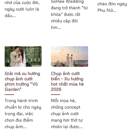
SoHee Wedding
nhớ của cuộc đời,
chào đón ngày
đang trở thành “từ
ngày cưới luôn là
Phụ Nữ...
khóa” được rất
dấu...
nhiều cặp đôi
tìm...
Giải mã xu hướng
Chụp ảnh cưới
chụp ảnh cưới
biển – Xu hướng
phim trường “Vũ
hot nhất mùa hè
Garden”
2026
Trong hành trình
Mỗi mùa hè,
chuẩn bị cho ngày
những concept
trọng đại, việc
chụp ảnh cưới
chọn địa điểm
mang hơi thở tự
chụp ảnh...
nhiên lại được...