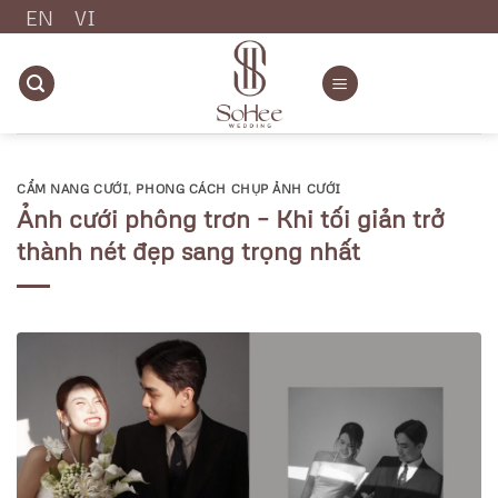
Chuyển
EN
VI
đến
nội
dung
CẨM NANG CƯỚI
,
PHONG CÁCH CHỤP ẢNH CƯỚI
Ảnh cưới phông trơn – Khi tối giản trở
thành nét đẹp sang trọng nhất