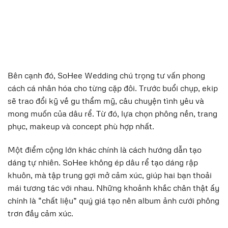
Bên cạnh đó, SoHee Wedding chú trọng tư vấn phong
cách cá nhân hóa cho từng cặp đôi. Trước buổi chụp, ekip
sẽ trao đổi kỹ về gu thẩm mỹ, câu chuyện tình yêu và
mong muốn của dâu rể. Từ đó, lựa chọn phông nền, trang
phục, makeup và concept phù hợp nhất.
Một điểm cộng lớn khác chính là cách hướng dẫn tạo
dáng tự nhiên. SoHee không ép dâu rể tạo dáng rập
khuôn, mà tập trung gợi mở cảm xúc, giúp hai bạn thoải
mái tương tác với nhau. Những khoảnh khắc chân thật ấy
chính là “chất liệu” quý giá tạo nên album ảnh cưới phông
trơn đầy cảm xúc.