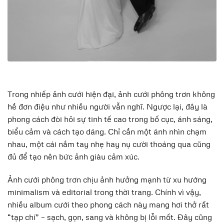
Trong nhiếp ảnh cưới hiện đại, ảnh cưới phông trơn không
hề đơn điệu như nhiều người vẫn nghĩ. Ngược lại, đây là
phong cách đòi hỏi sự tinh tế cao trong bố cục, ánh sáng,
biểu cảm và cách tạo dáng. Chỉ cần một ánh nhìn chạm
nhau, một cái nắm tay nhẹ hay nụ cười thoáng qua cũng
đủ để tạo nên bức ảnh giàu cảm xúc.
Ảnh cưới phông trơn chịu ảnh hưởng mạnh từ xu hướng
minimalism và editorial trong thời trang. Chính vì vậy,
nhiều album cưới theo phong cách này mang hơi thở rất
“tạp chí” – sạch, gọn, sang và không bị lỗi mốt. Đây cũng