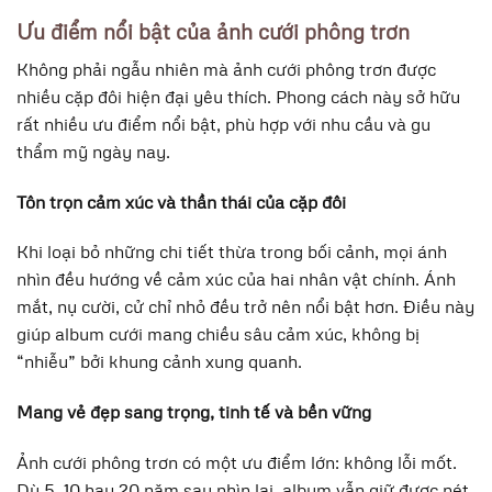
Ưu điểm nổi bật của ảnh cưới phông trơn
Không phải ngẫu nhiên mà ảnh cưới phông trơn được
nhiều cặp đôi hiện đại yêu thích. Phong cách này sở hữu
rất nhiều ưu điểm nổi bật, phù hợp với nhu cầu và gu
thẩm mỹ ngày nay.
Tôn trọn cảm xúc và thần thái của cặp đôi
Khi loại bỏ những chi tiết thừa trong bối cảnh, mọi ánh
nhìn đều hướng về cảm xúc của hai nhân vật chính. Ánh
mắt, nụ cười, cử chỉ nhỏ đều trở nên nổi bật hơn. Điều này
giúp album cưới mang chiều sâu cảm xúc, không bị
“nhiễu” bởi khung cảnh xung quanh.
Mang vẻ đẹp sang trọng, tinh tế và bền vững
Ảnh cưới phông trơn có một ưu điểm lớn: không lỗi mốt.
Dù 5, 10 hay 20 năm sau nhìn lại, album vẫn giữ được nét