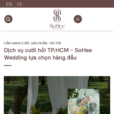
Chuyển
EN
VI
đến
nội
dung
CẨM NANG CƯỚI
,
SẢN PHẨM
,
TIN TỨC
Dịch vụ cưới hỏi TP.HCM – SoHee
Wedding lựa chọn hàng đầu