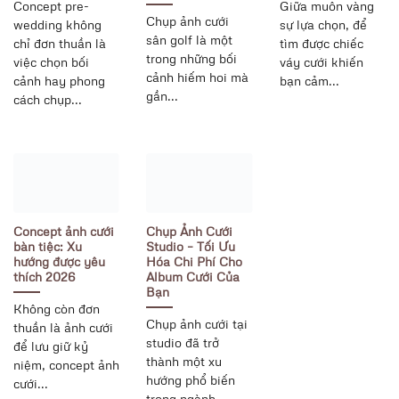
Concept pre-
Giữa muôn vàng
Chụp ảnh cưới
wedding không
sự lựa chọn, để
sân golf là một
chỉ đơn thuần là
tìm được chiếc
trong những bối
việc chọn bối
váy cưới khiến
cảnh hiếm hoi mà
cảnh hay phong
bạn cảm...
gần...
cách chụp...
Concept ảnh cưới
Chụp Ảnh Cưới
bàn tiệc: Xu
Studio – Tối Ưu
hướng được yêu
Hóa Chi Phí Cho
thích 2026
Album Cưới Của
Bạn
Không còn đơn
Chụp ảnh cưới tại
thuần là ảnh cưới
studio đã trở
để lưu giữ kỷ
thành một xu
niệm, concept ảnh
hướng phổ biến
cưới...
trong ngành...