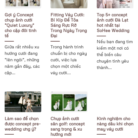
Gợi ý Concept
Fitting Váy Cưới:
Top 5+ concept
chụp ảnh cưới
Bí Kíp Để Tỏa
ảnh cưới Đà Lạt
“Quiet Luxury”
Sáng Rực Rỡ
hot nhất tại
cho cặp đôi tinh
Trong Ngày Trọng
SoHee Wedding
tế
Đại
Nếu bạn đang tìm
Giữa rất nhiều xu
Trong hành trình
kiếm một nơi có
hướng cưới đang
chuẩn bị cho ngày
thể biến câu
“lên ngôi”, những
cưới, việc lựa
chuyện tình yêu
năm gần đây, các
chọn một chiếc
thành...
cặp...
váy cưới...
Làm sao để chọn
Chụp ảnh cưới
Kinh nghiệm cho
được concept pre-
sân golf: concept
nàng dâu khi chọn
wedding ưng ý?
sang trọng & xu
may váy cưới
hướng mới