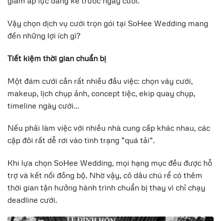
giảm áp lực đáng kể trước ngày cưới.
Vậy chọn dịch vụ cưới trọn gói tại SoHee Wedding mang
đến những lợi ích gì?
Tiết kiệm thời gian chuẩn bị
Một đám cưới cần rất nhiều đầu việc: chọn váy cưới,
makeup, lịch chụp ảnh, concept tiệc, ekip quay chụp,
timeline ngày cưới…
Nếu phải làm việc với nhiều nhà cung cấp khác nhau, các
cặp đôi rất dễ rơi vào tình trạng “quá tải”.
Khi lựa chọn SoHee Wedding, mọi hạng mục đều được hỗ
trợ và kết nối đồng bộ. Nhờ vậy, cô dâu chú rể có thêm
thời gian tận hưởng hành trình chuẩn bị thay vì chỉ chạy
deadline cưới.