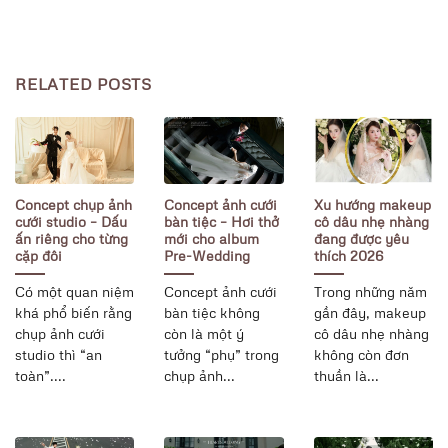
RELATED POSTS
Concept chụp ảnh
Concept ảnh cưới
Xu hướng makeup
cưới studio – Dấu
bàn tiệc – Hơi thở
cô dâu nhẹ nhàng
ấn riêng cho từng
mới cho album
đang được yêu
cặp đôi
Pre-Wedding
thích 2026
Có một quan niệm
Concept ảnh cưới
Trong những năm
khá phổ biến rằng
bàn tiệc không
gần đây, makeup
chụp ảnh cưới
còn là một ý
cô dâu nhẹ nhàng
studio thì “an
tưởng “phụ” trong
không còn đơn
toàn”....
chụp ảnh...
thuần là...