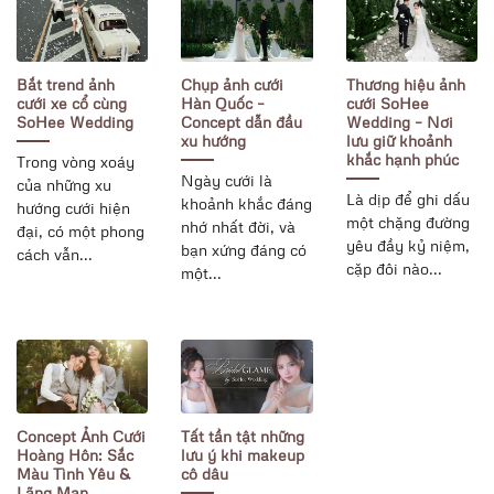
Bắt trend ảnh
Chụp ảnh cưới
Thương hiệu ảnh
cưới xe cổ cùng
Hàn Quốc –
cưới SoHee
SoHee Wedding
Concept dẫn đầu
Wedding – Nơi
xu hướng
lưu giữ khoảnh
khắc hạnh phúc
Trong vòng xoáy
Ngày cưới là
của những xu
Là dịp để ghi dấu
khoảnh khắc đáng
hướng cưới hiện
một chặng đường
nhớ nhất đời, và
đại, có một phong
yêu đầy kỷ niệm,
bạn xứng đáng có
cách vẫn...
cặp đôi nào...
một...
Concept Ảnh Cưới
Tất tần tật những
Hoàng Hôn: Sắc
lưu ý khi makeup
Màu Tình Yêu &
cô dâu
Lãng Mạn