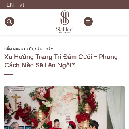
Chuyển
EN
VI
đến
nội
dung
CẨM NANG CƯỚI
,
SẢN PHẨM
Xu Hướng Trang Trí Đám Cưới – Phong
Cách Nào Sẽ Lên Ngôi?