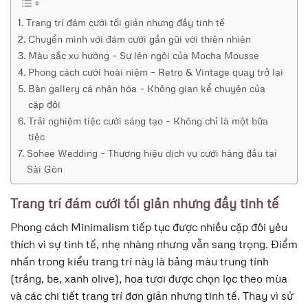
Trang trí đám cưới tối giản nhưng đầy tinh tế
Chuyển mình với đám cưới gần gũi với thiên nhiên
Màu sắc xu hướng – Sự lên ngôi của Mocha Mousse
Phong cách cưới hoài niệm – Retro & Vintage quay trở lại
Bàn gallery cá nhân hóa – Không gian kể chuyện của
cặp đôi
Trải nghiệm tiệc cưới sáng tạo – Không chỉ là một bữa
tiệc
Sohee Wedding – Thương hiệu dịch vụ cưới hàng đầu tại
Sài Gòn
Trang trí đám cưới tối giản nhưng đầy tinh tế
Phong cách Minimalism
tiếp tục được nhiều cặp đôi yêu
thích vì sự tinh tế, nhẹ nhàng nhưng vẫn sang trọng. Điểm
nhấn trong kiểu trang trí này là bảng màu trung tính
(trắng, be, xanh olive), hoa tươi được chọn lọc theo mùa
và các chi tiết trang trí đơn giản nhưng tinh tế. Thay vì sử