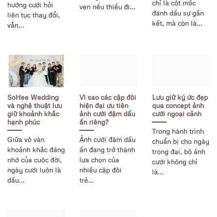
chỉ là cột mốc
hướng cưới hỏi
vẹn nếu thiếu đi...
đánh dấu sự gắn
liên tục thay đổi,
kết, mà còn là...
vẫn...
SoHee Wedding
Vì sao các cặp đôi
Lưu giữ ký ức đẹp
và nghệ thuật lưu
hiện đại ưu tiên
qua concept ảnh
giữ khoảnh khắc
ảnh cưới đậm dấu
cưới ngoại cảnh
hạnh phúc
ấn riêng?
Trong hành trình
Giữa vô vàn
Ảnh cưới đậm dấu
chuẩn bị cho ngày
khoảnh khắc đáng
ấn đang trở thành
trọng đại, bộ ảnh
nhớ của cuộc đời,
lựa chọn của
cưới không chỉ
ngày cưới luôn là
nhiều cặp đôi
là...
dấu...
trẻ...