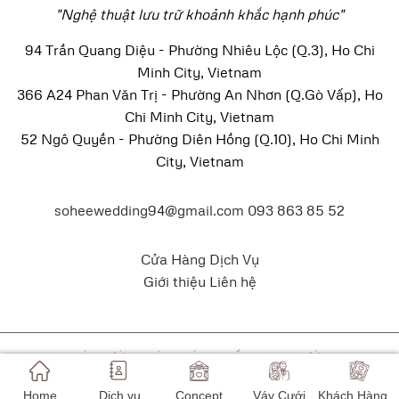
"Nghệ thuật lưu trữ khoảnh khắc hạnh phúc"
94 Trần Quang Diệu - Phường Nhiêu Lộc (Q.3), Ho Chi
Minh City, Vietnam
366 A24 Phan Văn Trị - Phường An Nhơn (Q.Gò Vấp), Ho
Chi Minh City, Vietnam
52 Ngô Quyền - Phường Diên Hồng (Q.10), Ho Chi Minh
City, Vietnam
soheewedding94@gmail.com
093 863 85 52
Cửa Hàng
Dịch Vụ
Giới thiệu
Liên hệ
VÁY CƯỚI
KHÁCH HÀNG
CẨM NANG CƯỚI
Copyright 2026 ©
Sohee Wedding
Made By
Việt Sky
Home
Dịch vụ
Concept
Váy Cưới
Khách Hàng