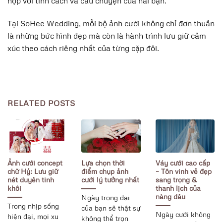
hợp với tính cách và câu chuyện của hai bạn.
Tại SoHee Wedding, mỗi bộ ảnh cưới không chỉ đơn thuần
là những bức hình đẹp mà còn là hành trình lưu giữ cảm
xúc theo cách riêng nhất của từng cặp đôi.
RELATED POSTS
Ảnh cưới concept
Lựa chọn thời
Váy cưới cao cấp
chữ Hỷ: Lưu giữ
điểm chụp ảnh
– Tôn vinh vẻ đẹp
nét duyên tinh
cưới lý tưởng nhất
sang trọng &
khôi
thanh lịch của
nàng dâu
Ngày trọng đại
Trong nhịp sống
của bạn sẽ thật sự
Ngày cưới không
hiện đại, mọi xu
không thể trọn