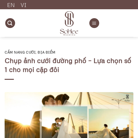
Chuyển
EN
VI
đến
nội
dung
CẨM NANG CƯỚI
,
ĐỊA ĐIỂM
Chụp ảnh cưới đường phố – Lựa chọn số
1 cho mọi cặp đôi